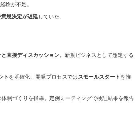
の経験が不足。
で意思決定が遅延
していた。
ーと直接ディスカッション
。新規ビジネスとして想定する
ント
を明確化。開発プロセスでは
スモールスタート
を推
グの体制づくりを指導。定例ミーティングで検証結果を報告