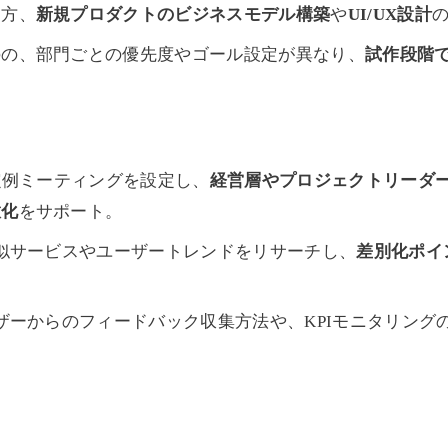
一方、
新規プロダクトのビジネスモデル構築
や
UI/UX設計
のの、部門ごとの優先度やゴール設定が異なり、
試作段階
定例ミーティングを設定し、
経営層やプロジェクトリーダ
緻化
をサポート。
似サービスやユーザートレンドをリサーチし、
差別化ポイ
ザーからのフィードバック収集方法や、KPIモニタリン