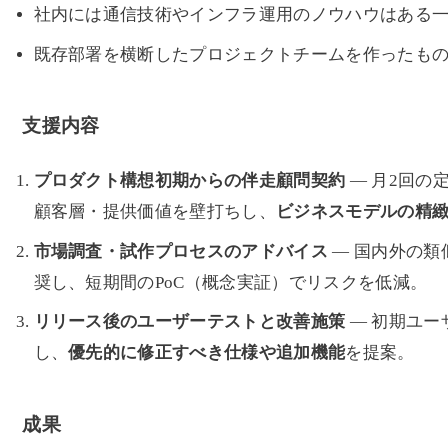
社内には通信技術やインフラ運用のノウハウはある
既存部署を横断したプロジェクトチームを作ったも
支援内容
プロダクト構想初期からの伴走顧問契約
— 月2回の
顧客層・提供価値を壁打ちし、
ビジネスモデルの精
市場調査・試作プロセスのアドバイス
— 国内外の類
奨し、短期間のPoC（概念実証）でリスクを低減。
リリース後のユーザーテストと改善施策
— 初期ユー
し、
優先的に修正すべき仕様や追加機能
を提案。
成果