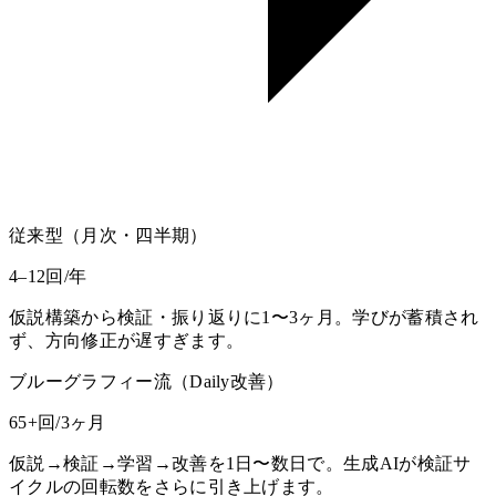
従来型（月次・四半期）
4–12
回/年
仮説構築から検証・振り返りに1〜3ヶ月。学びが蓄積され
ず、方向修正が遅すぎます。
ブルーグラフィー流（Daily改善）
65
+
回/3ヶ月
仮説→検証→学習→改善を1日〜数日で。生成AIが検証サ
イクルの回転数をさらに引き上げます。