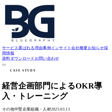
サービス
選ばれる理由
事例
インサイト
会社概要
お知らせ
採
用情報
資料ダウンロード
お問い合わせ
CASE STUDY
経営企画部門によるOKR導
入・トレーニング
その他
中堅企業
組織・人材
2025.03.13