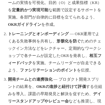
ームの実情を可視化。目的（O）と成果指標（KR）
を
定量的かつ実現可能
な範囲で設定するサポートを
実施。各部門が自律的に目標を立てられるよう、
OKRガイドライン
を作成。
トレーニングとオンボーディング
— OKR運用でよ
くある失敗事例を共有し、
形骸化を防ぐ
ためのチェ
ックイン方法などをレクチャー。定期的なワークシ
ョップで各チームが設定したOKRを発表し、
相互フ
ィードバック
を実施。チームリーダーが自走できる
よう、
ファシリテーションのポイント
を伝授。
開発チームとの連携強化
— プロダクト開発スプリ
ントの結果を、
OKRの進捗と紐付けて評価
する仕組
みを導入。課題の早期発見と解決を促すため、
デイ
リースタンドアップやレビュー会
なども推奨し、現